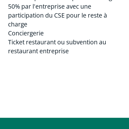
50% par l'entreprise avec une
participation du CSE pour le reste à
charge
Conciergerie
Ticket restaurant ou subvention au
restaurant entreprise
Nos métiers
Stages
Alternance
Nos avantages
Nos valeurs RH
Le Groupe Crédit Agricole